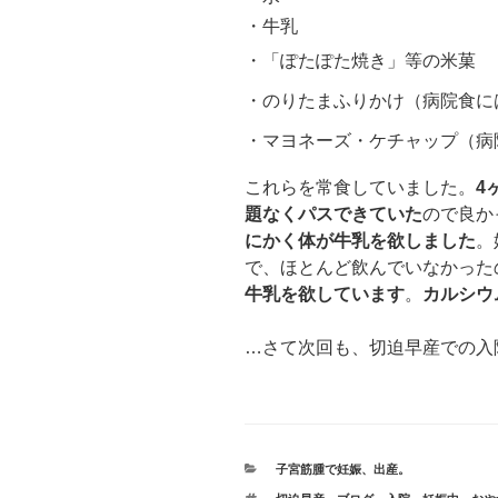
・牛乳
・「ぽたぽた焼き」等の米菓
・のりたまふりかけ（病院食に
・マヨネーズ・ケチャップ（病
これらを常食していました。
4
題なくパスできていた
ので良か
にかく体が牛乳を欲しました
。
で、ほとんど飲んでいなかった
牛乳を欲しています
。
カルシウ
…さて次回も、切迫早産での入
カ
子宮筋腫で妊娠、出産。
テ