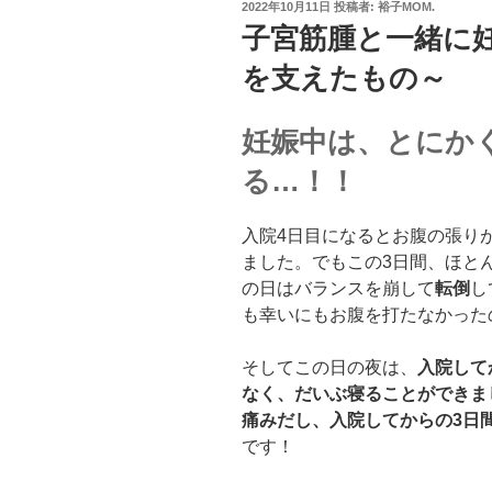
投
2022年10月11日
投稿者:
裕子MOM.
稿
子宮筋腫と一緒に
日:
を支えたもの～
妊娠中は、とにか
る…！！
入院4日目になるとお腹の張り
ました。でもこの3日間、ほと
の日はバランスを崩して
転倒
し
も幸いにもお腹を打たなかった
そしてこの日の夜は、
入院して
なく、だいぶ寝ることができま
痛みだし、入院してからの3日
です！