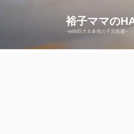
コ
ン
テ
裕子ママのHAP
ン
~with巨大＆多発の子宮筋腫~
ツ
へ
ス
キ
ッ
プ