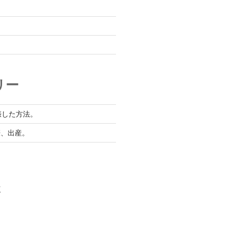
リー
娠した方法。
娠、出産。
村