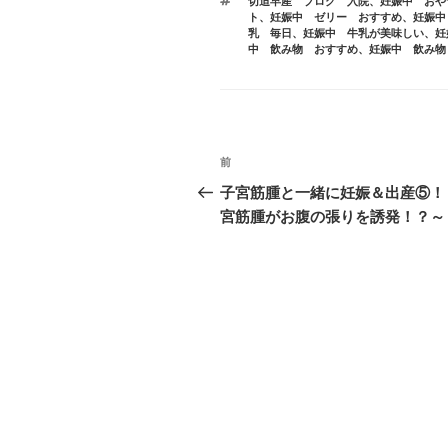
タ
切迫早産 ブログ 入院
、
妊娠中 おや
ゴ
グ
ト
、
妊娠中 ゼリー おすすめ
、
妊娠中
リ
乳 毎日
、
妊娠中 牛乳が美味しい
、
妊
ー
中 飲み物 おすすめ
、
妊娠中 飲み物
投
前
前
稿
の
子宮筋腫と一緒に妊娠＆出産⑤！
投
宮筋腫がお腹の張りを誘発！？～
ナ
稿
ビ
ゲ
ー
シ
ョ
ン