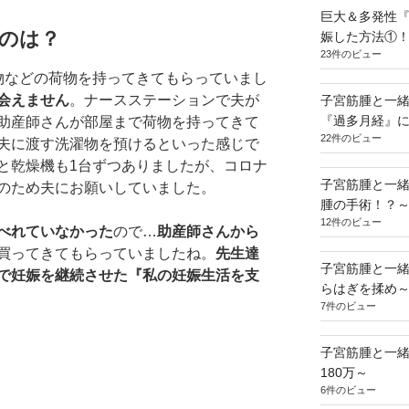
巨大＆多発性『
のは？
娠した方法①
23件のビュー
物などの荷物を持ってきてもらっていまし
会えません
。ナースステーションで夫が
子宮筋腫と一
『過多月経』
助産師さんが部屋まで荷物を持ってきて
22件のビュー
夫に渡す洗濯物を預けるといった感じで
と乾燥機も1台ずつありましたが、コロナ
子宮筋腫と一
のため夫にお願いしていました。
腫の手術！？
12件のビュー
べれていなかった
ので…
助産師さんから
買ってきてもらっていましたね。
先生達
子宮筋腫と一
で妊娠を継続させた『私の妊娠生活を支
らはぎを揉め
7件のビュー
子宮筋腫と一
180万～
6件のビュー