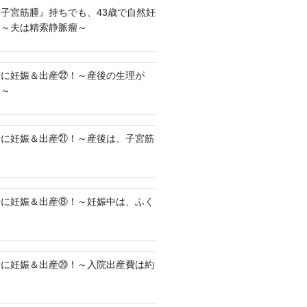
子宮筋腫』持ちでも、43歳で自然妊
！～夫は精索静脈瘤～
緒に妊娠＆出産㉒！～産後の生理が
に～
緒に妊娠＆出産㉑！～産後は、子宮筋
～
緒に妊娠＆出産⑧！～妊娠中は、ふく
～
緒に妊娠＆出産⑳！～入院出産費は約