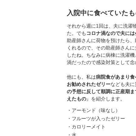
入院中に食べていたも
それから週に1回は、夫に洗濯
た。でも
コロナ渦なので夫には
助産師さんに荷物を預けたら、
くれるので、その助産師さんに
したね。ちなみに病棟に洗濯機
渦だったので感染対策として念
他にも、私は
病院食があまり食
お勧めされたゼリー
なども夫に
の予想に反して順調に正産期ま
えたもの
』を紹介します。
・アーモンド（味なし）
・フルーツが入ったゼリー
・カロリーメイト
・水