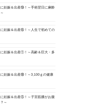
緒に妊娠＆出産⑲！～手術翌日に麻酔
る～
緒に妊娠＆出産⑮！～人生で初めての
緒に妊娠＆出産①！～高齢＆巨大・多
～
に妊娠＆出産⑱！～3,100ｇの健康
緒に妊娠＆出産⑤！～子宮筋腫がお腹
！？～