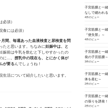
子宮筋腫と一
なしで縫われ
4件のビュー
は必須）
子宮筋腫と一
院食には必須）
『便失禁』～
4件のビュー
ヶ月間、毎週あった血液検査と尿検査を問
ったと思います。ちなみに
妊娠中は、と
子宮筋腫と一
妊娠前は牛乳を飲むと下しやすかったの
発の子宮筋腫
のに…。
授乳中の現在も、とにかく体が
3件のビュー
ムが要る
んでしょうね！
子宮筋腫と一緒
院生活について紹介したいと思います。
体を産む～
2件のビュー
子宮筋腫と一
の張りを誘発
2件のビュー