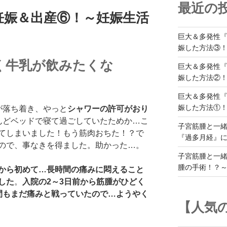
最近の
妊娠＆出産⑥！～妊娠生活
巨大＆多発性『
娠した方法③
く牛乳が飲みたくな
巨大＆多発性『
娠した方法②
巨大＆多発性『
娠した方法①
が落ち着き、やっと
シャワーの許可がおり
んどベッドで寝て過ごしていたためか…こ
子宮筋腫と一
てしまいました！もう筋肉おちた！？で
『過多月経』
ので、事なきを得ました。助かった…。
子宮筋腫と一
腫の手術！？
から初めて…長時間の痛みに悶えること
した
。
入院の2～3日前から筋腫がひどく
間もまだ痛みと戦っていたので…ようやく
【人気