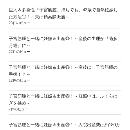
敵
は
巨大＆多発性『子宮筋腫』持ちでも、43歳で自然妊娠し
実
た方法①！～夫は精索静脈瘤～
母
23件のビュー
～”
の
子宮筋腫と一緒に妊娠＆出産㉒！～産後の生理が『過多
月経』に～
22件のビュー
子宮筋腫と一緒に妊娠＆出産㉑！～産後は、子宮筋腫の
手術！？～
12件のビュー
子宮筋腫と一緒に妊娠＆出産⑧！～妊娠中は、ふくらは
ぎを揉め～
7件のビュー
子宮筋腫と一緒に妊娠＆出産⑳！～入院出産費は約180万