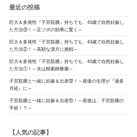
最近の投稿
腫
と
一
巨大＆多発性『子宮筋腫』持ちでも、43歳で自然妊娠し
緒
た方法③！～足ツボの効果に驚く～
に
巨大＆多発性『子宮筋腫』持ちでも、43歳で自然妊娠し
妊
た方法②！～高額な漢方に挑戦～
娠
＆
巨大＆多発性『子宮筋腫』持ちでも、43歳で自然妊娠し
出
た方法①！～夫は精索静脈瘤～
産
⑭！
子宮筋腫と一緒に妊娠＆出産㉒！～産後の生理が『過多
～
月経』に～
『無
子宮筋腫と一緒に妊娠＆出産㉑！～産後は、子宮筋腫の
事
手術！？～
に
出
産』
【人気の記事】
の