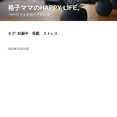
コ
裕子ママのHAPPY LIFE。
ン
~with巨大＆多発の子宮筋腫~
テ
ン
ツ
タグ:
妊娠中 母親 ストレス
へ
ス
キ
投
2022年12月29日
ッ
稿
日:
プ