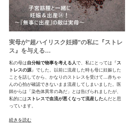
実母が”超ハイリスク妊婦”の私に『ストレ
ス』を与える…
私の母は
自分軸で物事を考える人
で、私にとっては『
ス
トレスの源
』でした。以前に流産した時も母に妊娠した
ことを話してから、かなりのストレスを受けて…赤ちゃ
んの心拍が確認できないまま流産してしまいました。医
師からは「染色体異常の為だ」とは告げられましたが、
私的には
ストレスで血流が悪くなって流産した
んだと思
っています。
“子
続きを読む
宮
筋