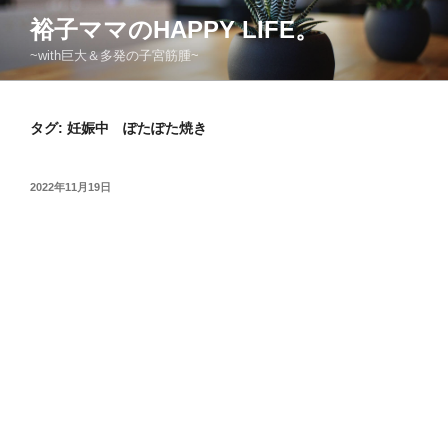
コ
裕子ママのHAPPY LIFE。
ン
~with巨大＆多発の子宮筋腫~
テ
ン
ツ
タグ:
妊娠中 ぽたぽた焼き
へ
ス
キ
投
2022年11月19日
ッ
稿
日:
プ