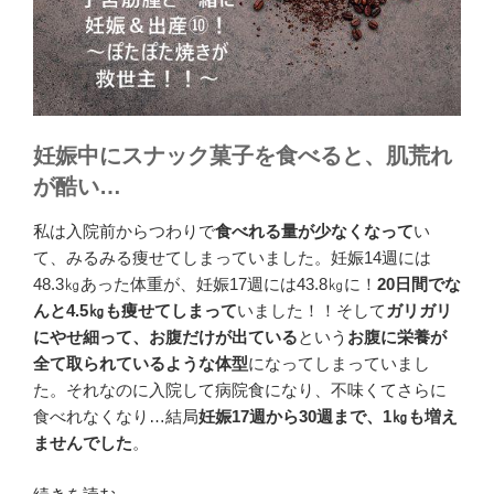
妊娠中にスナック菓子を食べると、肌荒れ
が酷い…
私は入院前からつわりで
食べれる量が少なくなって
い
て、みるみる痩せてしまっていました。妊娠14週には
48.3㎏あった体重が、妊娠17週には43.8㎏に！
20日間でな
んと4.5㎏も痩せてしまって
いました！！そして
ガリガリ
にやせ細って、お腹だけが出ている
という
お腹に栄養が
全て取られているような体型
になってしまっていまし
た。それなのに入院して病院食になり、不味くてさらに
食べれなくなり…結局
妊娠17週から30週まで、1㎏も増え
ませんでした
。
“子