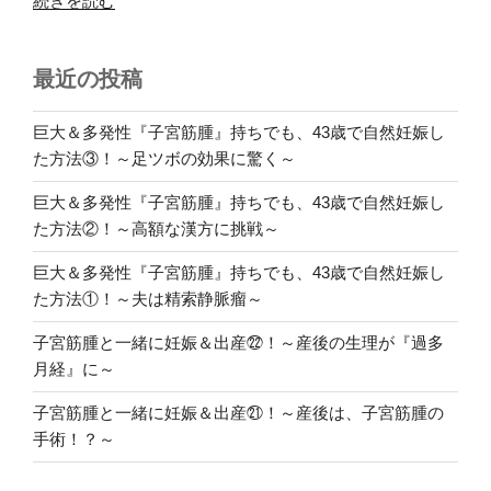
続きを読む
宮
筋
最近の投稿
腫
と
一
巨大＆多発性『子宮筋腫』持ちでも、43歳で自然妊娠し
緒
た方法③！～足ツボの効果に驚く～
に
巨大＆多発性『子宮筋腫』持ちでも、43歳で自然妊娠し
妊
た方法②！～高額な漢方に挑戦～
娠
＆
巨大＆多発性『子宮筋腫』持ちでも、43歳で自然妊娠し
出
た方法①！～夫は精索静脈瘤～
産
⑩！
子宮筋腫と一緒に妊娠＆出産㉒！～産後の生理が『過多
～
月経』に～
ぽ
子宮筋腫と一緒に妊娠＆出産㉑！～産後は、子宮筋腫の
た
手術！？～
ぽ
た