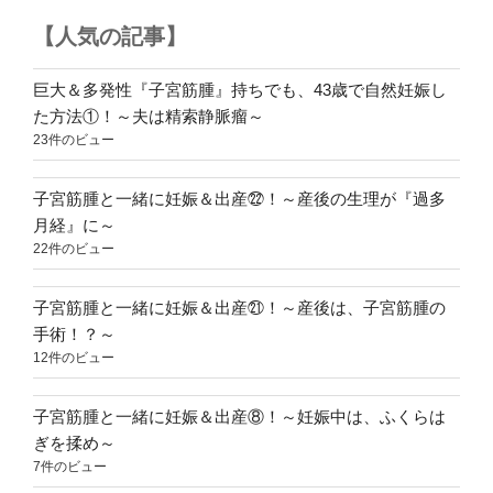
焼
【人気の記事】
き
が
救
巨大＆多発性『子宮筋腫』持ちでも、43歳で自然妊娠し
世
た方法①！～夫は精索静脈瘤～
主！！
23件のビュー
～”
の
子宮筋腫と一緒に妊娠＆出産㉒！～産後の生理が『過多
月経』に～
22件のビュー
子宮筋腫と一緒に妊娠＆出産㉑！～産後は、子宮筋腫の
手術！？～
12件のビュー
子宮筋腫と一緒に妊娠＆出産⑧！～妊娠中は、ふくらは
ぎを揉め～
7件のビュー