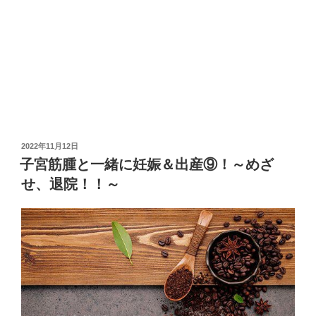
投
2022年11月12日
稿
子宮筋腫と一緒に妊娠＆出産⑨！～めざ
日:
せ、退院！！～