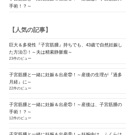
ざ
手術！？～
せ、
退
院！！
【人気の記事】
～”
の
巨大＆多発性『子宮筋腫』持ちでも、43歳で自然妊娠し
た方法①！～夫は精索静脈瘤～
23件のビュー
子宮筋腫と一緒に妊娠＆出産㉒！～産後の生理が『過多
月経』に～
22件のビュー
子宮筋腫と一緒に妊娠＆出産㉑！～産後は、子宮筋腫の
手術！？～
12件のビュー
子宮筋腫と一緒に妊娠＆出産⑧！～妊娠中は、ふくらは