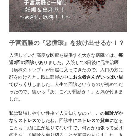
子宮筋腫の『悪循環』を抜け出せるか！？
入院していた高度な医療を提供する大きな病院では、
毎
週2回の回診
がありました。入院して3日後に元主治医
（病棟のトップ）が部屋に入ってきたので、入口の方に
顔を向けると…既に部屋の中に
お医者さんがいっぱい居
てびっくり
しました。人生で回診というものが初めてだ
ったので、後から「あ、これが回診か！」と気が付きま
した。
私は緊張しやすい性格で人見知りなので、この
回診がか
なりストレス
でしたね。回診中に
ストレスで貧血に
なる
ことも！頭に血が足りてない中で、何とか頑張って受け
答えをして回診を乗り切ることが何度かありました。
入