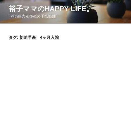
コ
裕子ママのHAPPY LIFE。
ン
~with巨大＆多発の子宮筋腫~
テ
ン
ツ
タグ:
切迫早産 4ヶ月入院
へ
ス
キ
ッ
プ