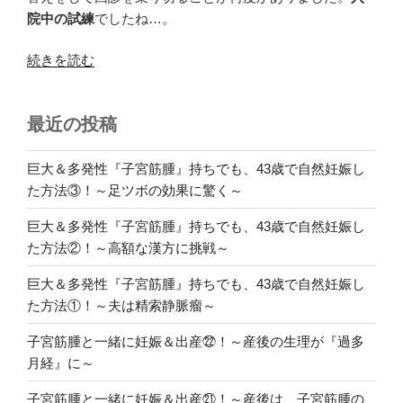
院中の試練
でしたね…。
“子
続きを読む
宮
筋
最近の投稿
腫
と
一
巨大＆多発性『子宮筋腫』持ちでも、43歳で自然妊娠し
緒
た方法③！～足ツボの効果に驚く～
に
巨大＆多発性『子宮筋腫』持ちでも、43歳で自然妊娠し
妊
た方法②！～高額な漢方に挑戦～
娠
＆
巨大＆多発性『子宮筋腫』持ちでも、43歳で自然妊娠し
出
た方法①！～夫は精索静脈瘤～
産
⑨！
子宮筋腫と一緒に妊娠＆出産㉒！～産後の生理が『過多
～
月経』に～
め
子宮筋腫と一緒に妊娠＆出産㉑！～産後は、子宮筋腫の