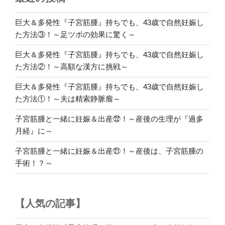
と
一
巨大＆多発性『子宮筋腫』持ちでも、43歳で自然妊娠し
緒
た方法③！～足ツボの効果に驚く～
に
巨大＆多発性『子宮筋腫』持ちでも、43歳で自然妊娠し
妊
た方法②！～高額な漢方に挑戦～
娠
＆
巨大＆多発性『子宮筋腫』持ちでも、43歳で自然妊娠し
出
た方法①！～夫は精索静脈瘤～
産
⑯！
子宮筋腫と一緒に妊娠＆出産㉒！～産後の生理が『過多
～
月経』に～
手
子宮筋腫と一緒に妊娠＆出産㉑！～産後は、子宮筋腫の
術
手術！？～
前
日
の
【人気の記事】
試
練