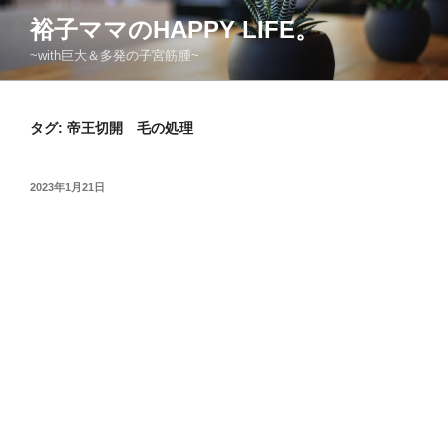
コ
裕子ママのHAPPY LIFE。
ン
~with巨大＆多発の子宮筋腫~
テ
ン
ツ
タグ:
帝王切開 毛の処理
へ
ス
キ
投
2023年1月21日
ッ
稿
日:
プ