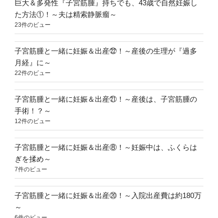
は
巨大＆多発性『子宮筋腫』持ちでも、43歳で自然妊娠し
『下
た方法①！～夫は精索静脈瘤～
の
23件のビュー
毛
を
子宮筋腫と一緒に妊娠＆出産㉒！～産後の生理が『過多
剃
月経』に～
ら
22件のビュー
れ
る
子宮筋腫と一緒に妊娠＆出産㉑！～産後は、子宮筋腫の
こ
手術！？～
と』
12件のビュー
～”
の
子宮筋腫と一緒に妊娠＆出産⑧！～妊娠中は、ふくらは
ぎを揉め～
7件のビュー
子宮筋腫と一緒に妊娠＆出産⑳！～入院出産費は約180万
～
6件のビュー