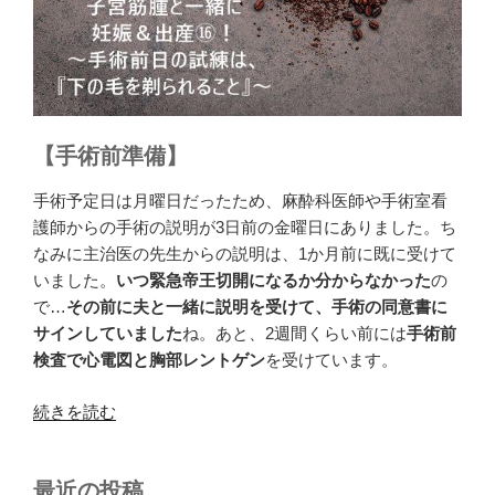
【手術前準備】
手術予定日は月曜日だったため、麻酔科医師や手術室看
護師からの手術の説明が3日前の金曜日にありました。ち
なみに主治医の先生からの説明は、1か月前に既に受けて
いました。
いつ緊急帝王切開になるか分からなかった
の
で…
その前に夫と一緒に説明を受けて、手術の同意書に
サインしていました
ね。あと、2週間くらい前には
手術前
検査で心電図と胸部レントゲン
を受けています。
“子
続きを読む
宮
筋
最近の投稿
腫