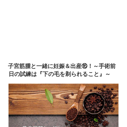
子宮筋腫と一緒に妊娠＆出産⑯！～手術前
日の試練は『下の毛を剃られること』～