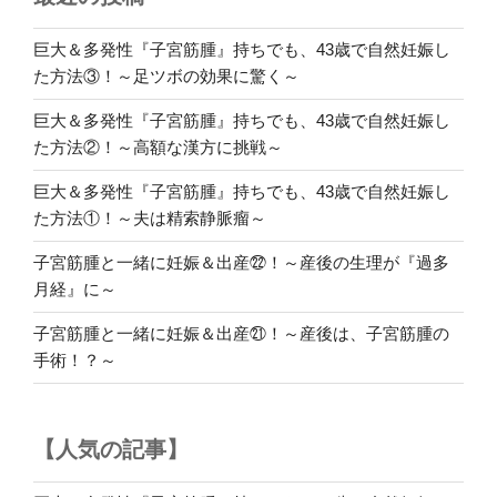
と
一
巨大＆多発性『子宮筋腫』持ちでも、43歳で自然妊娠し
緒
た方法③！～足ツボの効果に驚く～
に
巨大＆多発性『子宮筋腫』持ちでも、43歳で自然妊娠し
妊
た方法②！～高額な漢方に挑戦～
娠
＆
巨大＆多発性『子宮筋腫』持ちでも、43歳で自然妊娠し
出
た方法①！～夫は精索静脈瘤～
産
⑯！
子宮筋腫と一緒に妊娠＆出産㉒！～産後の生理が『過多
～
月経』に～
手
子宮筋腫と一緒に妊娠＆出産㉑！～産後は、子宮筋腫の
術
手術！？～
前
日
の
【人気の記事】
試
練