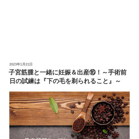
投
2023年1月21日
稿
子宮筋腫と一緒に妊娠＆出産⑯！～手術前
日:
日の試練は『下の毛を剃られること』～