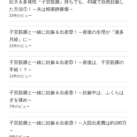
は
巨大＆多発性『子宮筋腫』持ちでも、43歳で自然妊娠し
『下
た方法①！～夫は精索静脈瘤～
の
23件のビュー
毛
を
子宮筋腫と一緒に妊娠＆出産㉒！～産後の生理が『過多
剃
月経』に～
ら
22件のビュー
れ
る
子宮筋腫と一緒に妊娠＆出産㉑！～産後は、子宮筋腫の
こ
手術！？～
と』
12件のビュー
～”
の
子宮筋腫と一緒に妊娠＆出産⑧！～妊娠中は、ふくらは
ぎを揉め～
7件のビュー
子宮筋腫と一緒に妊娠＆出産⑳！～入院出産費は約180万
～
6件のビュー