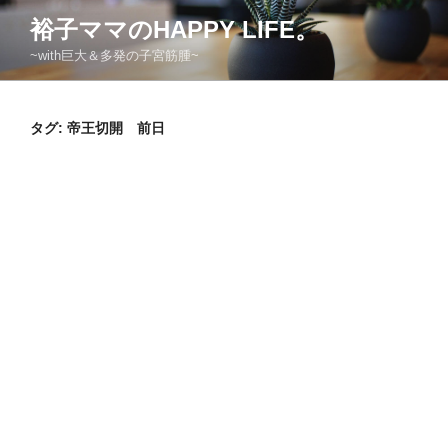
コ
裕子ママのHAPPY LIFE。
ン
~with巨大＆多発の子宮筋腫~
テ
ン
ツ
タグ:
帝王切開 前日
へ
ス
キ
ッ
プ