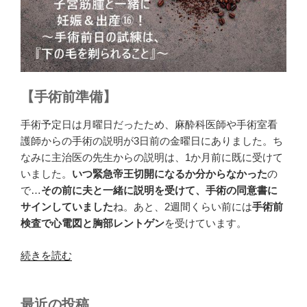
【手術前準備】
手術予定日は月曜日だったため、麻酔科医師や手術室看
護師からの手術の説明が3日前の金曜日にありました。ち
なみに主治医の先生からの説明は、1か月前に既に受けて
いました。
いつ緊急帝王切開になるか分からなかった
の
で…
その前に夫と一緒に説明を受けて、手術の同意書に
サインしていました
ね。あと、2週間くらい前には
手術前
検査で心電図と胸部レントゲン
を受けています。
“子
続きを読む
宮
筋
最近の投稿
腫