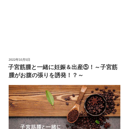
投
2022年10月5日
稿
子宮筋腫と一緒に妊娠＆出産⑤！～子宮筋
日:
腫がお腹の張りを誘発！？～