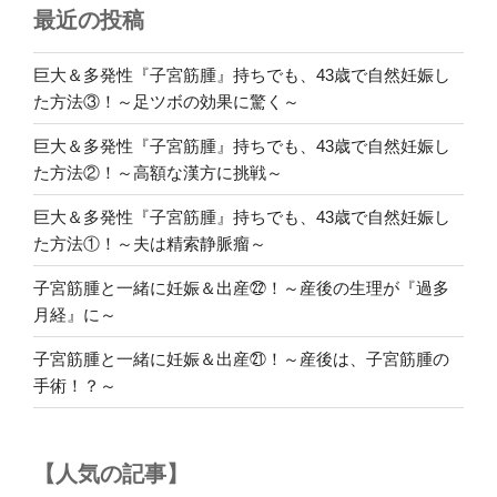
最近の投稿
腫
と
一
巨大＆多発性『子宮筋腫』持ちでも、43歳で自然妊娠し
緒
た方法③！～足ツボの効果に驚く～
に
巨大＆多発性『子宮筋腫』持ちでも、43歳で自然妊娠し
妊
た方法②！～高額な漢方に挑戦～
娠
＆
巨大＆多発性『子宮筋腫』持ちでも、43歳で自然妊娠し
出
た方法①！～夫は精索静脈瘤～
産
⑤！
子宮筋腫と一緒に妊娠＆出産㉒！～産後の生理が『過多
～
月経』に～
子
子宮筋腫と一緒に妊娠＆出産㉑！～産後は、子宮筋腫の
宮
手術！？～
筋
腫
が
【人気の記事】
お