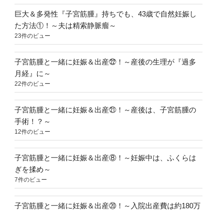
腹
の
巨大＆多発性『子宮筋腫』持ちでも、43歳で自然妊娠し
張
た方法①！～夫は精索静脈瘤～
り
23件のビュー
を
誘
子宮筋腫と一緒に妊娠＆出産㉒！～産後の生理が『過多
発！？
月経』に～
～”
22件のビュー
の
子宮筋腫と一緒に妊娠＆出産㉑！～産後は、子宮筋腫の
手術！？～
12件のビュー
子宮筋腫と一緒に妊娠＆出産⑧！～妊娠中は、ふくらは
ぎを揉め～
7件のビュー
子宮筋腫と一緒に妊娠＆出産⑳！～入院出産費は約180万