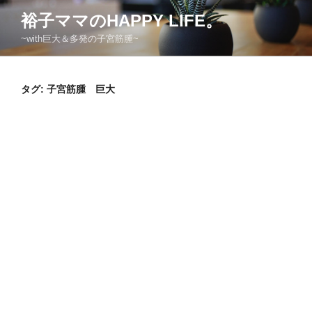
コ
裕子ママのHAPPY LIFE。
ン
~with巨大＆多発の子宮筋腫~
テ
ン
ツ
タグ:
子宮筋腫 巨大
へ
ス
キ
ッ
プ