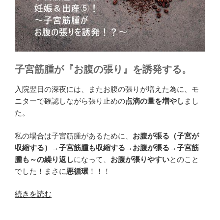
子宮筋腫が『お腹の張り』を誘発する。
入院翌日の深夜には、またお腹の張りが増えた為に、モ
ニターで確認しながら張り止めの
点滴の量を増やし
まし
た。
私の場合は子宮筋腫があるために、
お腹が張る（子宮が
収縮する）→子宮筋腫も収縮する→お腹が張る→子宮筋
腫も～の繰り返し
になって、
お腹が張りやすい
とのこと
でした！まさに
悪循環
！！！
“子
続きを読む
宮
筋