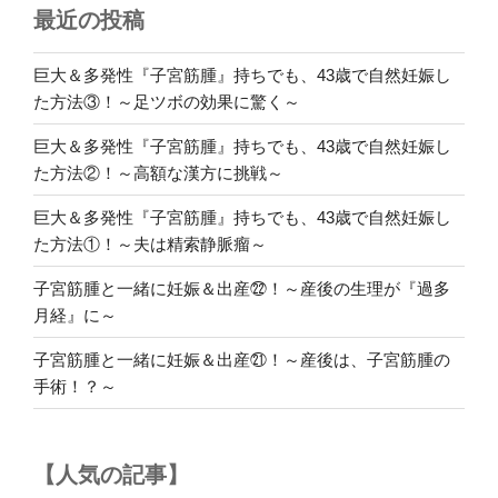
最近の投稿
腫
と
一
巨大＆多発性『子宮筋腫』持ちでも、43歳で自然妊娠し
緒
た方法③！～足ツボの効果に驚く～
に
巨大＆多発性『子宮筋腫』持ちでも、43歳で自然妊娠し
妊
た方法②！～高額な漢方に挑戦～
娠
＆
巨大＆多発性『子宮筋腫』持ちでも、43歳で自然妊娠し
出
た方法①！～夫は精索静脈瘤～
産
⑤！
子宮筋腫と一緒に妊娠＆出産㉒！～産後の生理が『過多
～
月経』に～
子
子宮筋腫と一緒に妊娠＆出産㉑！～産後は、子宮筋腫の
宮
手術！？～
筋
腫
が
【人気の記事】
お