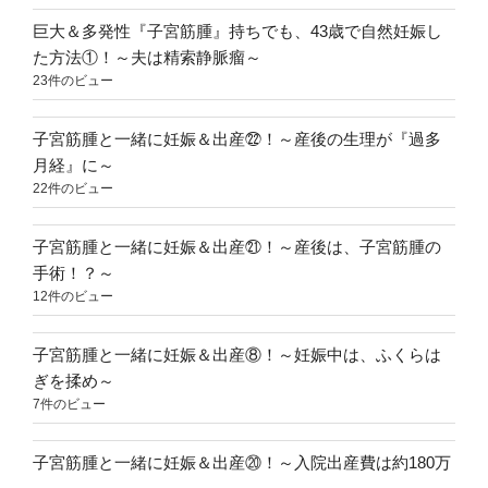
腹
の
巨大＆多発性『子宮筋腫』持ちでも、43歳で自然妊娠し
張
た方法①！～夫は精索静脈瘤～
り
23件のビュー
を
誘
子宮筋腫と一緒に妊娠＆出産㉒！～産後の生理が『過多
発！？
月経』に～
～”
22件のビュー
の
子宮筋腫と一緒に妊娠＆出産㉑！～産後は、子宮筋腫の
手術！？～
12件のビュー
子宮筋腫と一緒に妊娠＆出産⑧！～妊娠中は、ふくらは
ぎを揉め～
7件のビュー
子宮筋腫と一緒に妊娠＆出産⑳！～入院出産費は約180万