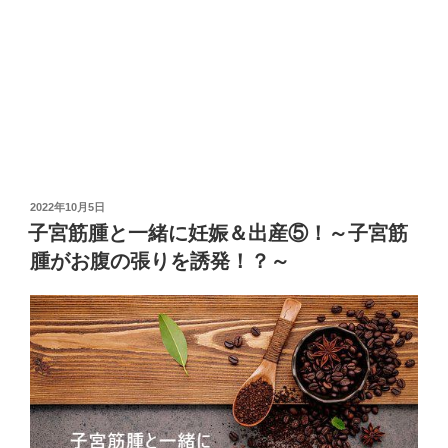
投
2022年10月5日
稿
子宮筋腫と一緒に妊娠＆出産⑤！～子宮筋
日:
腫がお腹の張りを誘発！？～