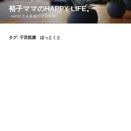
コ
裕子ママのHAPPY LIFE。
ン
~with巨大＆多発の子宮筋腫~
テ
ン
ツ
タグ:
子宮筋腫 ほっとくと
へ
ス
キ
ッ
プ