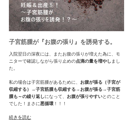
子宮筋腫が『お腹の張り』を誘発する。
入院翌日の深夜には、またお腹の張りが増えた為に、モ
ニターで確認しながら張り止めの
点滴の量を増やし
まし
た。
私の場合は子宮筋腫があるために、
お腹が張る（子宮が
収縮する）→子宮筋腫も収縮する→お腹が張る→子宮筋
腫も～の繰り返し
になって、
お腹が張りやすい
とのこと
でした！まさに
悪循環
！！！
“子
続きを読む
宮
筋