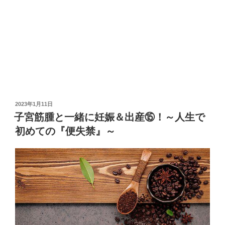
投
2023年1月11日
稿
子宮筋腫と一緒に妊娠＆出産⑮！～人生で
日:
初めての『便失禁』～