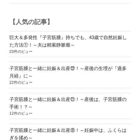
初
め
【人気の記事】
て
の
『便
巨大＆多発性『子宮筋腫』持ちでも、43歳で自然妊娠し
失
た方法①！～夫は精索静脈瘤～
禁』
23件のビュー
～”
の
子宮筋腫と一緒に妊娠＆出産㉒！～産後の生理が『過多
月経』に～
22件のビュー
子宮筋腫と一緒に妊娠＆出産㉑！～産後は、子宮筋腫の
手術！？～
12件のビュー
子宮筋腫と一緒に妊娠＆出産⑧！～妊娠中は、ふくらは
ぎを揉め～