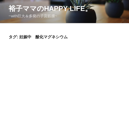
コ
裕子ママのHAPPY LIFE。
ン
~with巨大＆多発の子宮筋腫~
テ
ン
ツ
タグ:
妊娠中 酸化マグネシウム
へ
ス
キ
ッ
プ