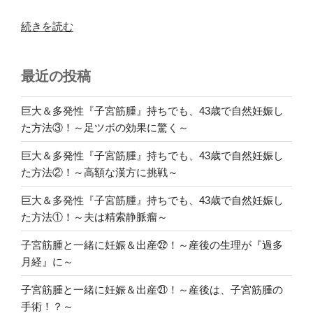
“子
続きを読む
宮
筋
最近の投稿
腫
と
一
巨大＆多発性『子宮筋腫』持ちでも、43歳で自然妊娠し
緒
た方法③！～足ツボの効果に驚く～
に
巨大＆多発性『子宮筋腫』持ちでも、43歳で自然妊娠し
妊
た方法②！～高額な漢方に挑戦～
娠
＆
巨大＆多発性『子宮筋腫』持ちでも、43歳で自然妊娠し
出
た方法①！～夫は精索静脈瘤～
産
⑮！
子宮筋腫と一緒に妊娠＆出産㉒！～産後の生理が『過多
～
月経』に～
人
子宮筋腫と一緒に妊娠＆出産㉑！～産後は、子宮筋腫の
生
手術！？～
で