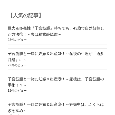
巨
大・
【人気の記事】
多
発
の
巨大＆多発性『子宮筋腫』持ちでも、43歳で自然妊娠し
子
た方法①！～夫は精索静脈瘤～
宮
23件のビュー
筋
腫
子宮筋腫と一緒に妊娠＆出産㉒！～産後の生理が『過多
～”
月経』に～
の
22件のビュー
子宮筋腫と一緒に妊娠＆出産㉑！～産後は、子宮筋腫の
手術！？～
12件のビュー
子宮筋腫と一緒に妊娠＆出産⑧！～妊娠中は、ふくらは
ぎを揉め～