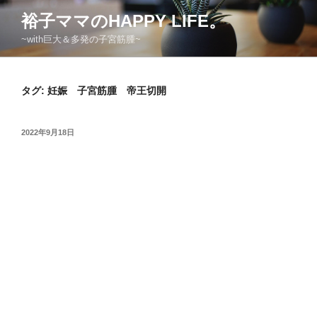
コ
裕子ママのHAPPY LIFE。
ン
~with巨大＆多発の子宮筋腫~
テ
ン
ツ
タグ:
妊娠 子宮筋腫 帝王切開
へ
ス
キ
投
2022年9月18日
ッ
稿
日:
プ