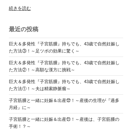
“子
続きを読む
宮
筋
最近の投稿
腫
と
一
巨大＆多発性『子宮筋腫』持ちでも、43歳で自然妊娠し
緒
た方法③！～足ツボの効果に驚く～
に
巨大＆多発性『子宮筋腫』持ちでも、43歳で自然妊娠し
妊
た方法②！～高額な漢方に挑戦～
娠
＆
巨大＆多発性『子宮筋腫』持ちでも、43歳で自然妊娠し
出
た方法①！～夫は精索静脈瘤～
産
①！
子宮筋腫と一緒に妊娠＆出産㉒！～産後の生理が『過多
～
月経』に～
高
子宮筋腫と一緒に妊娠＆出産㉑！～産後は、子宮筋腫の
齢
手術！？～
＆