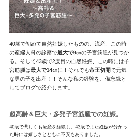
40歳で初めて自然妊娠したものの、流産。この時
の産婦人科の診察で
最大で9㎝
の子宮筋腫が見つか
る。そして43歳で2度目の自然妊娠、この時には子
宮筋腫は
最大で14㎝
に！それでも
帝王切開
で元気
な男の子を出産！！そんな私の経験を、備忘録と
してブログで紹介します。
超
高齢＆巨大・多発子宮筋腫での妊娠。
40歳で悲しくも流産を経験し、43歳でまた妊娠が分かっ
た時には嬉しさとともに不安もありました。